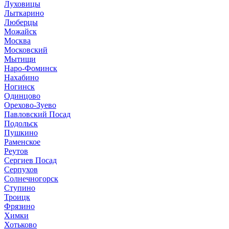
Луховицы
Лыткарино
Люберцы
Можайск
Москва
Московский
Мытищи
Наро-Фоминск
Нахабино
Ногинск
Одинцово
Орехово-Зуево
Павловский Посад
Подольск
Пушкино
Раменское
Реутов
Сергиев Посад
Серпухов
Солнечногорск
Ступино
Троицк
Фрязино
Химки
Хотьково