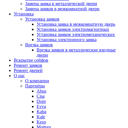
Замена замка в металлической двери
Замена замков в межкомнатной двери
Установка
Установка замков
Установка замка в межкомнатную дверь
Установка замков электромагнитных
Установка замков электромеханических
Установка электронного замка
Врезка замков
Врезка замков в металлические входные
двери
Вскрытие сейфов
Ремонт замков
Ремонт дверей
О нас
О компании
Партнёры
Abus
Cisa
Dom
Evva
Kaba
Kale
Keso
Mottura