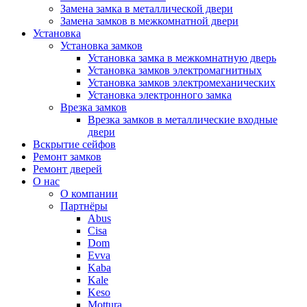
Замена замка в металлической двери
Замена замков в межкомнатной двери
Установка
Установка замков
Установка замка в межкомнатную дверь
Установка замков электромагнитных
Установка замков электромеханических
Установка электронного замка
Врезка замков
Врезка замков в металлические входные
двери
Вскрытие сейфов
Ремонт замков
Ремонт дверей
О нас
О компании
Партнёры
Abus
Cisa
Dom
Evva
Kaba
Kale
Keso
Mottura