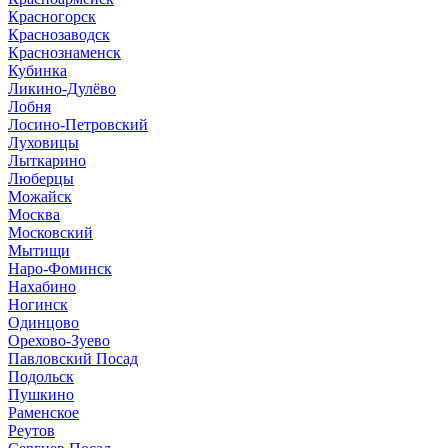
Красногорск
Краснозаводск
Краснознаменск
Кубинка
Ликино-Дулёво
Лобня
Лосино-Петровский
Луховицы
Лыткарино
Люберцы
Можайск
Москва
Московский
Мытищи
Наро-Фоминск
Нахабино
Ногинск
Одинцово
Орехово-Зуево
Павловский Посад
Подольск
Пушкино
Раменское
Реутов