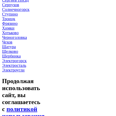
Сергиев Посад
Серпухов
Солнечногорск
Ступино
Троицк
Фрязино
Химки
Хотьково
Черноголовка
Чехов
Шатура
Щелково
Щербинка
Электрогорск
Электросталь
Электроугли
Продолжая
использовать
сайт, вы
соглашаетесь
с
политикой
использования