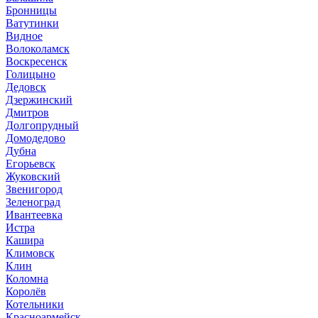
Бронницы
Ватутинки
Видное
Волоколамск
Воскресенск
Голицыно
Дедовск
Дзержинский
Дмитров
Долгопрудный
Домодедово
Дубна
Егорьевск
Жуковский
Звенигород
Зеленоград
Ивантеевка
Истра
Кашира
Климовск
Клин
Коломна
Королёв
Котельники
Красноармейск